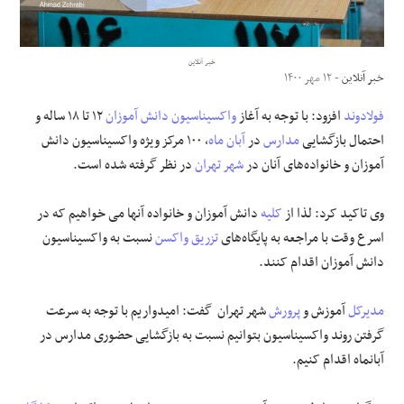
علوم و فن آوری
خبر آنلاین
خبر آنلاین
- ۱۲ مهر ۱۴۰۰
فرهنگی و هنری
فولادوند
افزود: با توجه به آغاز
واکسیناسیون
دانش آموزان
۱۲ تا ۱۸ ساله و
مقالات
احتمال بازگشایی
مدارس
در
آبان ماه
، ۱۰۰ مرکز ویژه واکسیناسیون دانش
آموزان و خانواده‌های آنان در
شهر تهران
در نظر گرفته شده است.
وی تاکید کرد: لذا از
کلیه
دانش آموزان و خانواده آنها می خواهیم که در
اسرع وقت با مراجعه به پایگاه‌های
تزریق
واکسن
نسبت به واکسیناسیون
دانش آموزان اقدام کنند.
مدیرکل
آموزش و
پرورش
شهر تهران گفت: امیدواریم با توجه به سرعت
گرفتن روند واکسیناسیون بتوانیم نسبت به بازگشایی حضوری مدارس در
آبانماه اقدام کنیم.