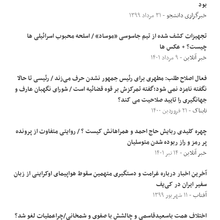
بود
خبرگزاری دانشجو
- ۳۱ مرداد ۱۳۹۹
تجهیزات کشف شده از تیم جاسوسی «موساد» / اسلحه محبوب اسرائیلی ها
چیست؟ + عکس ها
خبر آنلاین
- ۹ مرداد ۱۴۰۱
فعال اصلاح طلب: مطهری برای رئیس جمهور نشدن حرف می‌زند / رئیسی تا حالا
نگفته نامزد نمی شود؛گفته تمرکزش بر قوه قضائیه است / شورای نگهبان عارف و
جهانگیری را تایید صلاحیت می کند؟
تابناک
- ۲۱ فروردین ۱۴۰۰
چهره کلیدی ربایش حاج احمد و همراهانش کیست ؟ / روایتی متفاوت از پرونده
پر رمز و راز ربوده شدن متوسلیان
خبر آنلاین
- ۱۴ تیر ۱۴۰۱
آخرین اخبار درباره غرامت و دستگیری متهمین سقوط هواپیمای اوکراینی از زبان
سفیر ایران در کی‌یف
آفتاب
- ۱۱ شهریور ۱۳۹۹
اختلاف همت باسعیدقاسمی و چالشش با صفوی و شمخانی/چراعملیات لغو شد؟