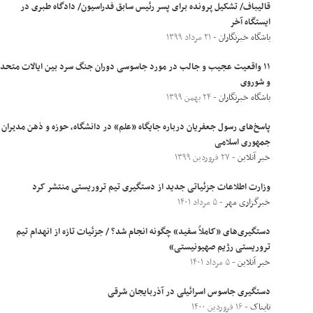
قالیباف/ تشکیل پرونده برای پسر رئیس سابق فدراسیون/ دادگاه طبری در
ایستگاه آخر
باشگاه خبرنگاران
- ۲۱ مرداد ۱۳۹۹
۱۱ واقعیت عجیب و جالب در مورد جاسوسی دوران جنگ سرد بین ایالات متحده
و شوروی
باشگاه خبرنگاران
- ۲۴ بهمن ۱۳۹۹
پاسخ‌های رسول جعفریان درباره جایگاه «علم» در دانشگاه، حوزه و ذهن مدیران
جمهوری اسلامی
خبر آنلاین
- ۲۷ فروردین ۱۳۹۹
وزارت اطلاعات جزئیاتی جدید از دستگیری تیم تروریستی منتشر کرد
خبرگزاری مهر
- ۵ مرداد ۱۴۰۱
دستگیری‌های «کاملاً سفید» چگونه انجام شد؟ / جزئیات تازه از انهدام تیم
تروریستی رژیم صهیونیستی»
خبر آنلاین
- ۵ مرداد ۱۴۰۱
دستگیری جاسوس اسرائیلی در آذربایجان شرقی
تابناک
- ۱۶ فروردین ۱۴۰۰