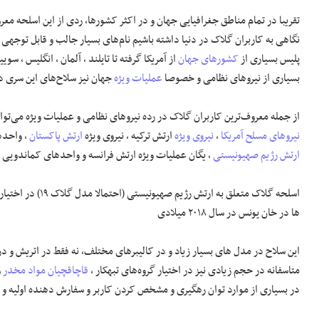
تقریبا در تمام مناطق جغرافیایی جهان و در اکثر کشورها، ردی از این اسلحه م
نگاهی به کاربران گلاک در دنیا داشته باشیم نام‌های بسیار جالب و قابل توجهی 
پلیس بسیاری از
کشورهای جهان
از آمریکا گرفته تا تایلند ، آلمان ، انگلیس ، سو
بسیاری از نیروهای نظامی و خصوصا
عملیات ویژه
جهان نیز سلاح‌های این سری د
از جمله معروف‌ترین کاربران گلاک در رده نیروهای نظامی و عملیات ویژه می‌تو
نیروهای مسلح آمریکا
،
نیروی ویژه
ارتش ترکیه ، نیروی ویژه
ارتش پاکستان
، واحده
ارتش رژیم صهیونیستی
، یگان عملیات ویژه ارتش فرانسه و واحدهای کماندویی 
اسلحه گلاک متعلق به ارتش رژیم صهیونیستی (احتمالا مدل گلاک ۱۹) در اختیار یحیی سنوار از رهبران
ها در خان یونس در سال ۲۰۱۸ میلادی
این سلاح در مدل های بسیار زیاد و در کالیبرهای مختلف، نه فقط در اتریش و د
متاسفانه در حجم زیادی نیز در اختیار گروه‌های تبهکار ،
قاچاقچیان مواد مخدر
و
در بسیاری از موارد توان رهگیری و مشخص کردن کاربر و سفارش دهنده اولیه و ا