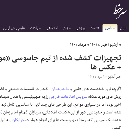
ایران
سیاسی
اقتصاد
ورزشی
جهان
اجتماعی
حوادث
علوم و فن آوری
»
آرشیو اخبار
»
۱۴۰۱
»
مرداد ۱۴۰۱
تجهیزات کشف شده از تیم جاسوسی «موس
+ عکس ها
خبر آنلاین
- ۹ مرداد ۱۴۰۱
اگرچه ترور شخصیت های علمی و
دانشمندان
، انفجار در تاسیسات صنعتی و اق
روش های مورد علاقه
سرویس اطلاعات خارجی
رژیم صهیونیستی یا همان موساد
اخیر بوده اما در بسیاری مواقع، این طراحی های چند لایه، با شناسایی کامل تی
شده است و جدیدترین دور از این شکست اطلاعاتی، سربازان گمنام امام زمان (
شدند یک تیم ترور که توسط صهیونیست ها برای انجام عملیات
خرابکاری
به ایرا
کنند.