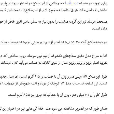
برای نمونه در منطقه
غرب آسیا
حجم بالایی از این سلاح در اختیار نیروهای پلیس
داعش به داخل خاک عراق متاسفانه حجم زیادی از این سلاح‌ها بدست این گروه تر
مشخصا موساد نیز این گزینه مناسب را بدون نیاز به نشان دادن اثری خاص از خود 
داده است.
دو قبضه سلاح گلاک۱۹ کشف‌شده اخیر از تیم تروریستی اجیرشده توسط موساد به همراه خشاب، مهمات و صداخفه‌کن
تقریبا اصلی‌ترین و پرتیراژترین مدل از سری گلاک به حساب می‌آید که با مهمات ۹ میلی متری مسلح شده و خشاب آن نیز معمولا از گونه حاوی ۱۷ گلوله بهره می‌برد.
است. این اسلحه نسبت به مدل ۱۷ کوچک تر بوده و البته همچنان از مهمات ۹ میلی متری بهره می برد.
طول کلی آن ۱۰۲ میلی متر ، وزن آن با خشاب ۱۵ تیری نیز ۸۵۵ گرم است.
همان طور که در تصویر مشاهده می شود صدا خفه کن هایی نیز در اختیار این تیم 