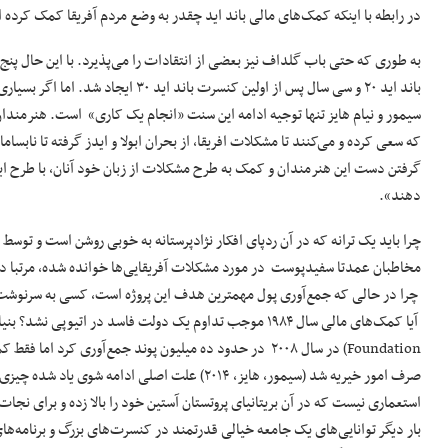
در رابطه با اینکه کمک‌های مالی باند اید چقدر به وضع مردم آفریقا کمک کرده 
باند اید ۲۰ و سی سال پس از اولین کنسر
سیمور و نیام هایز تنها توجیه ادامه این سنت «انجام یک کاری» است. هنرمندان آف
که سعی کرده و می‌کنند تا مشکلات افریقا، از بحران ابولا و ایدز گرفته تا ناب
گرفتن دست این هنرمندان و کمک به طرح مشکلات از زبان خود آنان، با طرح ای
دهند».
چرا باید یک ترانه که در آن ردپای افکار نژادپرستانه به خوبی روشن است و توس
مخاطبان عمدتا سفیدپوست در مورد مشکلات آفریقایی‌ها خوانده شده، مرتبا د
چرا در حالی که جمع‌آوری پول مهمترین هدف این پروژه است، کسی به سرنوشت پ
Foundation) در سال ۲۰۰۸ در حدود ده میلیون پوند جمع‌آوری کرد 
صرف امور خیریه شد (سیمور، هایز، ۲۰۱۴) علت اصلی ادامه 
استعماری نیست که در آن بریتانیای پروتستان آستین خود را بالا زده و برای نج
بار دیگر توانایی‌های یک جامعه خیالی قدرتمند در کنسرت‌های بزرگ و برنامه‌های ت