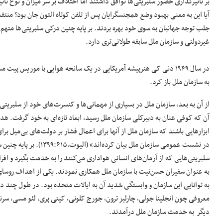
بر تاثیرگذاری حضور سلبریتی‌ها توافق داشتند اما اختلاف بر سر میزان و نوع تاثی
آیا این به معنی بهبود وضع همجنسگرایان پس از تلفن کوتاه التون جان بود؟ منتقد
جلب توجه جهانیان به سوی خود بهره بردند. بر پایه چنین درکی سلبریتی‌ها متهم 
غیردولتی و سازمان ملل سابقه طولانی‌تری دارد.
در سال ۱۹۴۹ دنی کی هنرپیشه آمریکایی در یک سانحه هوایی با موریس پی
به سازمان ملل باز کرد.
از آن به بعد، سازمان ملل در بسیاری از مهمانی‌ها و کنسرت‌های خود از سلبریتی‌ه
آن که کوفی عنان به دبیرکلی سازمان ملل رسید، ابعاد تازه‌ای به خود گرفت. هد
ابزارهایی باشند که سازمان ملل از آنها برای اعمال فشار بر دولت‌های بی‌میل بر
در نشست عمومی سازمان ملل بیان کرد
سلبریتی‌هایی که از آرمان‌های انسانی هواداری می‌کنند را به خدمت بگیرد و افرا
به عنوان سفیران حسن‌نیت با سازمان ملل همکاری نمودند. یکی از اهداف روس
به توانایی این سازمان و وابستگی شدید آن به ایالات متحده بود. در طول چند ده
معروفی چون انجلینا جولی، چارلیز ترون، جورج کلونی، کیتی پری، لئو مسی، سرنا 
دیگر به خدمت سازمان ملل درآمدند.