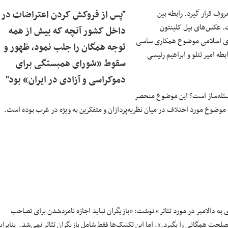
وف قرار گیرد. رابطه بین
"پس از فروکش کردن اعتراضات در
ت. عکس‌های بیل کلینتون
داخل کشور آنچه که بیش از همه
مهوری اسلامی موضوع همکاری ساسی
توجه همگان را جلب نمود، ظهور و
ز شد چنانچه بعدها رابطه امیر تتلو و ابراهیم رئیسی
سقوط «شورای همبستگی برای
دموکراسی و آزادی در ایران» بود"
سئله‌ساز است؟ این موضوع منحصر
وضوع مورد اختلاف در میان نظریه‌پردازان و متفکرین به ویژه در غرب بوده است.
ی به دالامبر در مورد تئاتر» نوشت: «بازیگران نباید اجازه نامزدشدن برای تصاحب
حت همگانی را بگیرد.». اما این تکنیک‌ها فقط شامل بازیگران تئاتر نمی‌شد. بنابرای