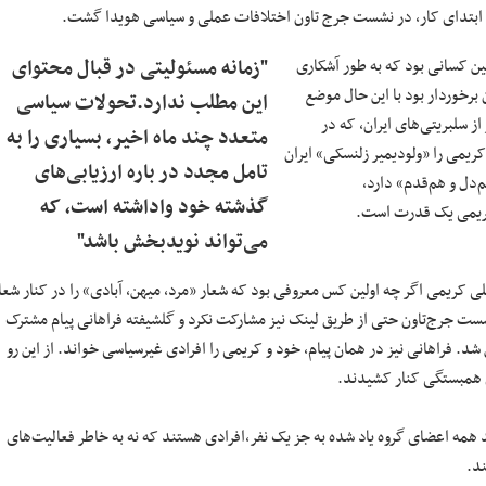
ن ابتدای کار، در نشست جرج تاون اختلافات عملی و سیاسی هویدا گشت.
لین کسانی بود که به طور آشکاری
"زمانه مسئولیتی در قبال محتوای
رخوردار بود با این حال موضع
این مطلب ندارد.تحولات سیاسی
ز سلبریتی‌های ایران، که در
متعدد چند ماه اخیر، بسیاری را به
ریمی را «ولودیمیر زلنسکی» ایران
تامل مجدد در باره ارزیابی‌های
‌دل و هم‌قدم» دارد،
گذشته خود واداشته است، که
کریمی یک قدرت است.
می‌تواند نویدبخش باشد"
 طیف تا انتخابات آزاد، می‌تواند علی کریمی باشد« (داریوش، ۱۴۰۱). علی کریمی اگر چه اولین کس معروفی بود که شعار «مرد، میهن، آبادی» را در کنار شع
ست جرج‌تاون حتی از طریق لینک نیز مشارکت نکرد و گلشیفته فراهانی پیام مشترک
. فراهانی نیز در همان پیام، خود و کریمی را افرادی غیرسیاسی خواند. از این رو
ی همبستگی کنار کشیدند.
همه اعضای گروه یاد شده به جز یک نفر،افرادی هستند که نه به خاطر فعالیت‌های
ند.