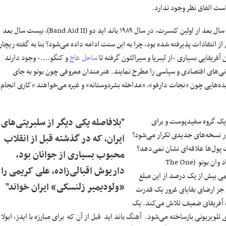
است اتفاق نظر وجود ندارد.
به طوری که حتی باب گلداف نیز بعضی از انتقادات را می‌پذیرد. با این حال پنج سال بعد ار اولین کنسرت، در سال ۱۹۸۹ باند اید دو (Band Aid II)، بیست سال بعد
ت باند اید ۳۰ ایجاد شد. اما اگر بسیاری از انتقادات پذیرفته شده بود، چرا به این سنت ادامه داده می‌شود؟ بنا به گفته ریچا
ریقایی بسیاری -از لیبریا و سیرالئون گرفته تا
ساحل عاج
و کنگو….- وجود دارند
سامانی‌های اقتصادی و سیاسی را مطرح نمایند. هنرمندان معروفی چون بونو به جای
ده‌هایی چون «نجات دارفو»، «مداخله بشردوستانه» و غیره می‌خواهند «کاری انجام
ط یک گروه سفیدپوست و برای
"بلافاصله یکی دیگر از سلبریتی‌های
ر نسخه‌های جدیدی تکرار می‌شود؟
ایران، که در گذشته قبل از انقلاب
ول‌ها علاقه‌ای نشان نمی‌دهد؟
محبوب بسیاری از جوانان بود،
آیا کمک‌های مالی سال ۱۹۸۴ موجب تداوم یک دولت فاسد در اتیوپی نشد؟ بنیاد وان بونو (The One
داریوش اقبالی‌زاده، علی کریمی را
اما فقط کمی بیش از یک درصد از این مبلغ
«ولودیمیر زلنسکی» ایران خواند"
شوی یاد شده چیزی جز ارضای بقایای غرور یک قدرت
ات آفریقای ضعیف تلاش می‌کند. یک
لویزیونی بازساخته می‌شود. آهنگ باند اید قبل از آن که برای مبارزه با ایدز، ابولا 