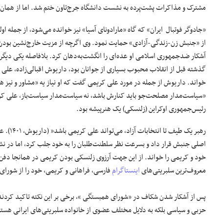
مشترک و مذاکرات پشت‌پرده به نشست دانشگاه جرج‌تاون ختم شد. اما از هما
«جادوگر فوتبال ایران» که گاه «مارادونای آسیا» نیز خوانده می‌شود، از جمله او
از «جنبش زن-زندگی-آزادی» حمایت نمود. وی اگرچه از مزیت خارج‌نشین بودن ب
آشکار ضدجمهوری اسلامی او عده‌ای را انگشت‌به‌دهان کرد. بلافاصله یکی دیگر ا
گذشته قبل از انقلاب محبوب بسیاری از جوانان بود، داریوش اقبالی‌زاده، علی ک
خواند. داریوش از جمله در مورد علی کریمی گفت که او نیاز یه «مشاور و نیز هم
«سیاست‌مدار مصلحت‌جو باید کنارش باشد، نه سیاست‌مدار سیاست‌باز، علی 
رئیس‌جمهوری اوکراین (زلنسکی) یک هنرپیشه بود.
رهبر یک
اصلی جنبش قرار داد و بسرعت نظر سلطنت‌طلبان را به خود جلب کرد، اما در نش
خود و کریمی را خواند. از این جهت آرزوی زلنسکی بودن کریمی در همانجا دفن شد
معروف‌ترین سلبریتی‌های
اینستاگرام
فارسی، فراهانی و کریمی، خود را از شورا
پس از آشکار شدن شکاف در «شورای همبستگی »، برخی بر این نکته تاکید کردند 
حزبی و سیاسی بلکه به دلایل مختلف عضوی از خانواده سلبریتی‌های ایرانی هست