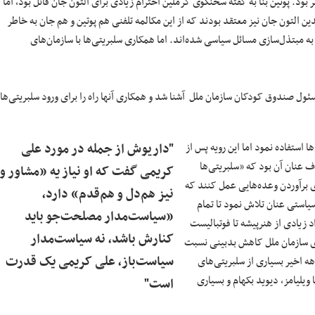
ر بود. پوتین بنا به گفته سخنگوی کرملین احترام زیادی برای التون جان قائل بود، اما
ین التون جان نیز معتقد بودند که از این مکالمه تلفنی هم پوتین و هم جان به خاطر
به مبتذل‌سازی مسائل سیاسی شده‌اند. اما همکاری سلبریتی‌ها با سازمان‌های
ت مسئول صندوق کودکان سازمان ملل آشنا شد و همکاری آنها راه را برای ورود سلبریتی‌ها
ا استفاده نمود اما این رویه پس از
"داریوش از جمله در مورد علی
ف عنان آن بود که «سلبریتی‌ها
کریمی گفت که او نیاز یه «مشاور و
ای برآوردن وعده‌هایی عمل کنند که
نیز هم‌دل و هم‌قدم» دارد،
ه‌اند» (الیوت،۱۳۹۹:۶۱۵). بر پایه چنین سیاستی عنان تلاش نمود تا تمام
«سیاست‌مدار مصلحت‌جو باید
د زیادی از هنرپیشه تا فوتبالیست
کنارش باشد، نه سیاست‌مدار
ای سازمان ملل کاهش بدبینی نسبت
سیاست‌باز، علی کریمی یک قدرت
ه اخیر بسیاری از سلبریتی‌های
ویلیامز، دیوید بکهام و بسیاری
است"