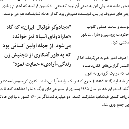
یص داده شد. ولی این به معنی آن نبود که حتی انقلابیون فرانسه که احترام زیادی
سلبریتی‌های معروف پاریس، نویسنده معروفی بود که از جمله نمایشنامه هم می‌نوشت.
 پیوست و سمت منشی کلوب
"«جادوگر فوتبال ایران» که گاه
حکومت روبسپیر و مارا ، شانفور
«مارادونای آسیا» نیز خوانده
دکشی کرد.
می‌شود، از جمله اولین کسانی بود
که به طور آشکاری از «جنبش زن-
 صرف امور خیریه می‌کردند اما از
زندگی-آزادی» حمایت نمود"
 قرن گذشته این موضوع ابعاد بسیار وسیعی به خود گرفت. در سال ۱۹۸۴، انتشار گزارش‌های تکان‌دهنده
ف که در یک گروه رو به افول
پساپانک به نام بومتاون رتز فعالیت می‌کرد، توانست ۴۵ ستاره پاپ بریتانیایی را در باند اید (Band Aid) جمع کند و تک ترانه «آیا می‌دانند اکنون کریسمس است» را
اجرا کنند که عواید آن صرف کمک به قحطی‌زدگان گشت. بعد از این موفقیت، گلداف موفق شد در سال ۱۹۸۵ بسیاری از سلبریتی‌های بزرگ دنیا را متقاعد کند تا د
لندن و استادیوم جان‌اف کندی فیلادلفیا مشارکت کنند. دو میلیارد تماشاگر در ۱۶۰ کشور دنیا این 
ایی جمع‌اوری شد.