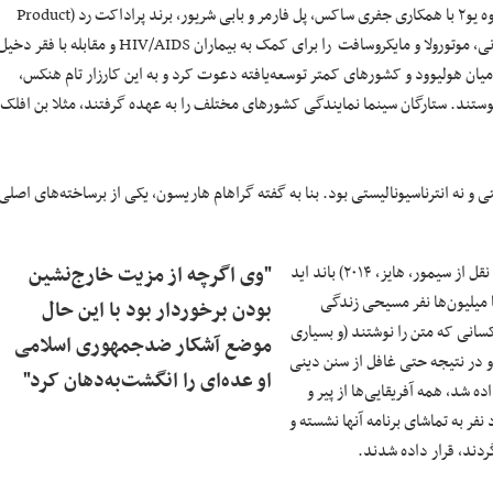
در پی موفقیت این کنسرت‌ها، پل دیوید هیوسان، معروف به بونو و از اعضای گروه یو۲ با همکاری جفری ساکس، پل فارمر و بابی شریور، برند پراداکت رد (Product
RED) را به‌وجود آوردند و شرکت‌هایی چون آمریکن اکسپرس، کنورس، گپ، آرمانی، موتورولا و مایکروسافت را برای کمک به بیماران HIV/AIDS و مقابله با فقر دخ
یان هولیوود و کشورهای کمتر توسعه‌یافته دعوت کرد و به این کارزار تام هنکس،
پیوستند. ستارگان سینما نمایندگی کشورهای مختلف را به عهده گرفتند، مثلا بن افلک
و نه انترناسیونالیستی بود. بنا به گفته گراهام هاریسون، یکی از برساخته‌های اصلی
احساس غرور برای این که بریتانیایی‌ها در دنیا کارهای خوبی انجام می‌دهند (به نقل از سیمور، هایز، ۲۰۱۴) باند اید
"وی اگرچه از مزیت خارج‌نشین
یقا میلیون‌ها نفر مسیحی زندگی
بودن برخوردار بود با این حال
سانی که متن را نوشتند (و بسیاری
موضع آشکار ضدجمهوری اسلامی
 و در نتیجه حتی غافل از سنن دینی
او عده‌ای را انگشت‌به‌دهان کرد"
 شد، همه آفریقایی‌ها از پیر و
نفر به تماشای برنامه آنها نشسته و
دند، قرار داده شدند.