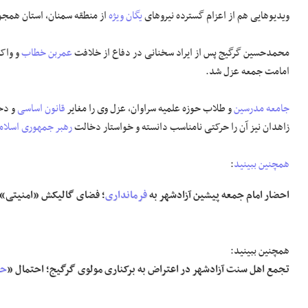
ویدیوهایی هم از اعزام گسترده نیروهای
یگان ویژه
از منطقه سمنان، استان همجو
محمدحسین گرگیج پس از ایراد سخنانی در دفاع از خلافت
عمربن خطاب
و واکن
امامت جمعه عزل شد.
جامعه مدرسین
و طلاب حوزه علمیه سراوان، عزل وی را مغایر
قانون اساسی
و دخ
زاهدان نیز آن را حرکتی نامناسب دانسته و خواستار دخالت
رهبر جمهوری اسلام
همچنین ببینید
:
احضار امام جمعه پیشین آزادشهر به
فرمانداری
؛ فضای گالیکش «امنیتی»
همچنین ببینید:
تجمع اهل سنت آزادشهر در اعتراض به برکناری مولوی گرگیج؛ احتمال «
حص