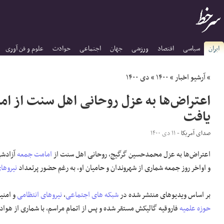
ایران
سیاسی
اقتصاد
ورزشی
جهان
اجتماعی
حوادث
علوم و فن آوری
»
آرشیو اخبار
»
۱۴۰۰
»
دی ۱۴۰۰
اعتراض‌ها به عزل روحانی اهل سنت از ام
یافت
صدای آمریکا
- ۱۱ دی ۱۴۰۰
اعتراض‌ها به عزل محمدحسین گرگیج، روحانی اهل سنت از
امامت جمعه
آزادشه
و اواخر روز جمعه شماری از شهروندان و حامیان او، به رغم حضور پرتعداد
نیروها
بر اساس ویدیوهای منتشر شده در
شبکه های اجتماعی
،
نیروهای انتظامی
و امنی
حوزه علمیه
فاروقیه گالیکش مستقر شده و پس از اتمام مراسم، با شماری از هواد