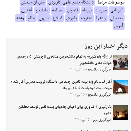
موضوعات مرتبط:
دانشگاه جامع علمی کاربردی
سازمان سنجش
کاردانی
مهرماه
تیرماه
فتحیان
مطالعه
دانشجو
آشنایی
تحصیلی
راهنما
دفترچه
پذیرش
اطلاع
بدیهی
نظام
رشته
آدرس
دیگر اخبار این روز
از ارائه وام شهریه به تمام دانشجویان متقاضی تا پوشش ۵۰ درصدی
خوابگاه‌های دانشجویی
خبرگزاری دانشجو
- ۱۵ تیر ۱۴۰۱
آغاز ثبت‌نام وام بیمه تامین اجتماعی دانشگاه تربیت مدرس آغاز شد /
مهلت ثبت درخواست تا ۲۵ تیرماه
خبرگزاری دانشجو
- ۱۵ تیر ۱۴۰۱
بکارگیری ۳ فناوری برای احیای چاههای بسته نفتی توسط محققان
کشور
خبرگزاری مهر
- ۱۵ تیر ۱۴۰۱