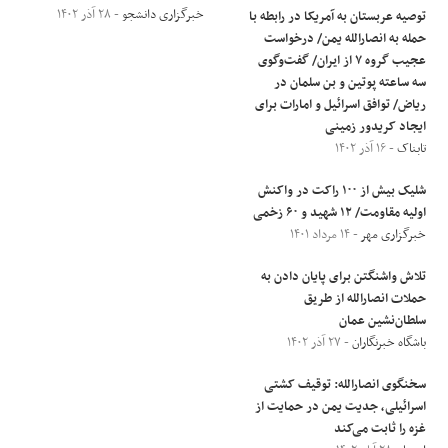
خبرگزاری دانشجو
- ۲۸ آذر ۱۴۰۲
توصیه عربستان به آمریکا در رابطه با
حمله به انصارالله یمن/ درخواست
عجیب گروه ۷ از ایران/ گفت‌وگوی
سه ساعته پوتین و بن سلمان در
ریاض/ توافق اسرائیل و امارات برای
ایجاد کریدور زمینی
تابناک
- ۱۶ آذر ۱۴۰۲
شلیک بیش از ۱۰۰ راکت در واکنش
اولیه مقاومت/ ۱۲ شهید و ۶۰ زخمی
خبرگزاری مهر
- ۱۴ مرداد ۱۴۰۱
تلاش واشنگتن برای پایان دادن به
حملات انصارالله از طریق
سلطان‌نشین عمان
باشگاه خبرنگاران
- ۲۷ آذر ۱۴۰۲
سخنگوی انصارالله: توقیف کشتی
اسرائیلی، جدیت یمن در حمایت از
غزه را ثابت می‌کند