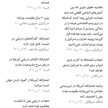
هستند
اعلامیه حقوق بشری که بین
ایسنا
- ۲۵ دی ۱۴۰۲
کشور‌های اسلامی قطعی شد باید
ضمانت اجرایی پیدا کند/ کسانیکه
یمن؛ ۶ سال مقاومت مردانه
در تروریسم اقتصادی عرصه را بر
خبرگزاری جمهوری اسلامی
- ۵
زندگی بسیاری از مردم دنیا تنگ
فروردین ۱۴۰۰
می‌کنند، باید مورد مواخذه قرار
انصارالله: گذرگاه‌های دریایی در
گیرند/ پیوند امارات و اسرائیل را
امنیت کامل قرار دارد
پیوند مردم امارات نمی‌دانیم
خبرگزاری دانشجو
- ۲۷ آذر ۱۴۰۲
خبرگزاری میزان
- ۲۶ مرداد ۱۳۹۹
انصارالله: ائتلاف دریایی آمریکا در
حملات انصارالله به کارت بازی
دریای سرخ مشروعیت ندارد
اعراب برای فشار به اسرائیل تبدیل
ایسنا
- ۷ دی ۱۴۰۲
خواهد شد؟
خبر آنلاین
- ۱۵ آبان ۱۴۰۲
انصارالله: آمریکا از گمراه کردن جهان
دست بردارد
بیانیه انصارالله: آمریکا در تروریستی
ایسنا
- ۲۰ دی ۱۴۰۲
خواندن ما نمی‌تواند مقاومت ملت
یمن را تضعیف کند
حملات دریایی یمن تا شکست
باشگاه خبرنگاران
- ۲۷ دی ۱۴۰۲
محاصره غزه ادامه دارد