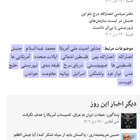
ایسنا
- ۲۸ آبان ۱۴۰۲
دفتر سیاسی انصارالله درج نام این
جنبش در لیست سازمان‌های
تروریستی را بی‌اثر دانست
ایسنا
- ۲۷ دی ۱۴۰۲
موضوعات مرتبط:
مشاور امنیت ملی آمریکا
محمد عبدالسلام
جنبش
انصارالله
انصارالله یمن
فلسطین اشغالی
ایالات متحده
آمریکایی ها
فلسطینی ها
صهیونیستی
دریای سرخ
طبقه بندی
تروریستی
خلیج
عدن
نوار غزه
واشنگتن
اسرائیل
بیانیه
مقاومت
خواندن
فهرست
دیگر اخبار این روز
پنتاگون: حملات ایران به عراق، تاسیسات آمریکا را هدف نگرفت
خبر آنلاین
- ۲۷ دی ۱۴۰۲
حسین شریعتمداری : پاکستان باید از سپاه تشکر کند/ آیا جیش الظلم