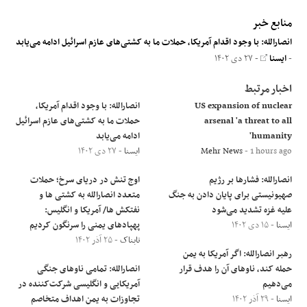
منابع خبر
انصارالله: با وجود اقدام آمریکا، حملات ما به کشتی‌های عازم اسرائیل ادامه می‌یابد
-
ایسنا
- ۲۷ دی ۱۴۰۲
اخبار مرتبط
US expansion of nuclear
انصارالله: با وجود اقدام آمریکا،
arsenal 'a threat to all
حملات ما به کشتی‌های عازم اسرائیل
humanity'
ادامه می‌یابد
- 1 hours ago
Mehr News
ایسنا
- ۲۷ دی ۱۴۰۲
انصارالله: فشارها بر رژیم
اوج تنش در دریای سرخ؛ حملات
صهیونیستی برای پایان دادن به جنگ
متعدد انصارالله به کشتی ها و
علیه غزه تشدید می‌شود
نفتکش ها/ آمریکا و انگلیس:
ایسنا
- ۱۵ دی ۱۴۰۲
پهپادهای یمنی را سرنگون کردیم
تابناک
- ۲۵ آذر ۱۴۰۲
رهبر انصارالله: اگر آمریکا به یمن
حمله کند، ناوهای آن را هدف قرار
انصارالله: تمامی ناوهای جنگی
می‌دهیم
آمریکایی و انگلیسی شرکت‌کننده در
ایسنا
- ۲۹ آذر ۱۴۰۲
تجاوزات به یمن اهداف متخاصم