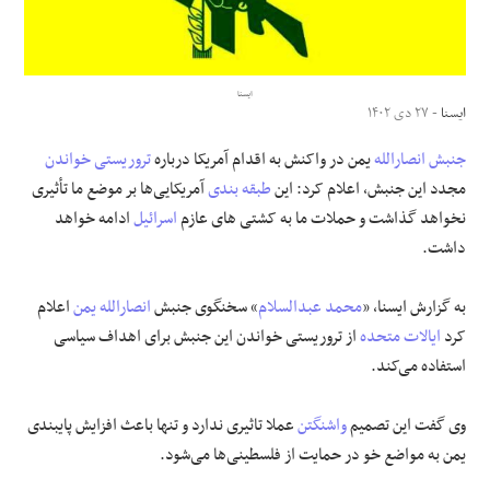
علوم و فن آوری
ایسنا
فرهنگی و هنری
ایسنا
- ۲۷ دی ۱۴۰۲
جنبش انصارالله
یمن در واکنش به اقدام آمریکا درباره
تروریستی
خواندن
مقالات
مجدد این جنبش، اعلام کرد: این
طبقه بندی
آمریکایی‌ها بر موضع ما تأثیری
نخواهد گذاشت و حملات ما به کشتی های عازم
اسرائیل
ادامه خواهد
داشت.
به گزارش ایسنا، «
محمد عبدالسلام
» سخنگوی جنبش
انصارالله یمن
اعلام
کرد
ایالات متحده
از تروریستی خواندن این جنبش برای اهداف سیاسی
استفاده می‌کند.
وی گفت این تصمیم
واشنگتن
عملا تاثیری ندارد و تنها باعث افزایش پایبندی
یمن به مواضع خو در حمایت از فلسطینی‌ها می‌شود.