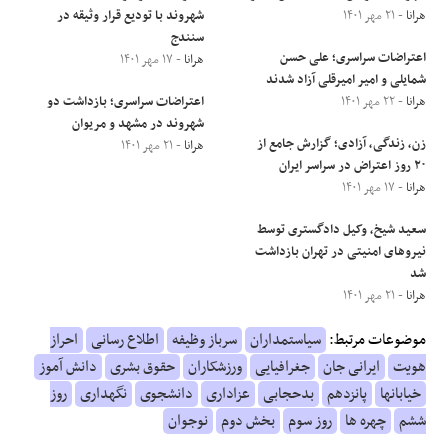
هرانا
- ۲۱ مهر ۱۴۰۱
شهروند با تودیع قرار وثیقه در
سنندج
اعتراضات سراسری؛ علی حسن
هرانا
- ۱۷ مهر ۱۴۰۱
شمایلی و امیر امیرقلی آزاد شدند
هرانا
- ۲۲ مهر ۱۴۰۱
اعتراضات سراسری؛ بازداشت دو
شهروند در مشهد و مریوان
زن، زندگی، آزادی؛ گزارش جامع از
هرانا
- ۲۱ مهر ۱۴۰۱
۲۰ روز اعتراض در سراسر ایران
هرانا
- ۱۷ مهر ۱۴۰۱
سعید شیخ، وکیل دادگستری توسط
نیروهای امنیتی در تهران بازداشت
شد
هرانا
- ۲۱ مهر ۱۴۰۱
موضوعات مرتبط:
سیاستمداران
سرباز وظیفه
اطلاع رسانی
احراز
هویت
ایرانی جان
جغرافیایی
ورزشکاران
حقوق بشری
دانش آموز
خیابانها
پانزدهم
بدحجابی
عزاداری
دانشجوی
نگهداری
روز
ششم
چهره ها
روز سوم
بخش دوم
نوجوان