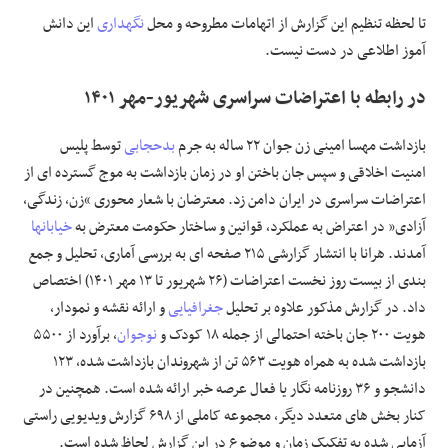
تا لحظه تنظیم این گزارش از اتهامات مطروحه و محل
نگهداری
این دانش
آموز اطلاعی در دست نیست.
در رابطه با اعتراضات سراسری شهریور-مهر ۱۴۰۱
بازداشت مهسا امینی زن جوان ۲۲ ساله به جرم
بدحجابی
توسط پلیس
امنیت اخلاقی و سپس جان باختن او در زمان بازداشت به موج گسترده ای از
اعتراضات سراسری در ایران دامن زد. معترضان با شعار محوری “زن، زندگی،
آزادی” در اعتراض به عملکرد، قوانین و ساختار حکومت معترض به
خیابانها
آمدند. هرانا با انتشار گزارشی ۲۱۵ صفحه ای به بررسی آماری، تحلیل و جمع
بندی از بیست روز نخست اعتراضات (۲۶ شهریور تا ۱۳ مهر ۱۴۰۱) اختصاص
داد. در گزارش مذکور علاوه بر تحلیل
جغرافیایی
و ارائه نقشه و نمودار،
هویت ۲۰۰ جان باخته احتمالی از جمله ۱۸ کودک و
نوجوان
، برآورد از ۵۵۰۰
بازداشت شده به همراه هویت ۵۶۳ تن از شهروندان بازداشت شده، ۱۲۳
دانشجو و ۳۶ روزنامه نگار یا فعال عرصه خبر ارائه شده است. همچنین در
کنار بخش های متعدد دیگر، مجموعه کاملی از ۶۹۸ گزارش ویدیویی راستی
آزمایی شده به تفکیک زمان و موضوع در این گزارش لحاظ شده است.