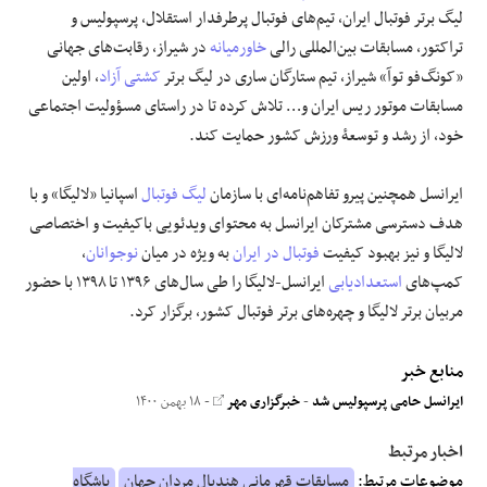
لیگ برتر فوتبال ایران، تیم‌های فوتبال پرطرفدار استقلال، پرسپولیس و
تراکتور، مسابقات بین‌المللی رالی
خاورمیانه
در شیراز، رقابت‌های جهانی
«کونگ‌فو توآ» شیراز، تیم ستارگان ساری در لیگ برتر
کشتی آزاد
، اولین
مسابقات موتور ریس ایران و… تلاش کرده تا در راستای مسؤولیت اجتماعی
خود، از رشد و توسعۀ ورزش کشور حمایت کند.
ایرانسل همچنین پیرو تفاهم‌نامه‌ای با سازمان
لیگ فوتبال
اسپانیا «لالیگا» و با
هدف دسترسی مشترکان ایرانسل به محتوای ویدئویی باکیفیت و اختصاصی
لالیگا و نیز بهبود کیفیت
فوتبال در ایران
به ویژه در میان
نوجوانان
،
کمپ‌های
استعدادیابی
ایرانسل-لالیگا را طی سال‌های ۱۳۹۶ تا ۱۳۹۸ با حضور
مربیان برتر لالیگا و چهره‌های برتر فوتبال کشور، برگزار کرد.
منابع خبر
ایرانسل حامی پرسپولیس شد
-
خبرگزاری مهر
- ۱۸ بهمن ۱۴۰۰
اخبار مرتبط
موضوعات مرتبط:
مسابقات قهرمانی هندبال مردان جهان
باشگاه