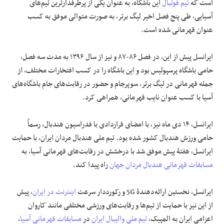
است که
تیم فوتبال
این باشگاه، به عنوان یکی از پرطرفدارترین تیم‌های
آسیایی، طی پنج فصل اخیر لیگ برتر، به صورت متوالی موفق به کسب
عنوان قهرمانی شده است.
ایرانسل پیش از این، در فصل ۸۶-۸۷ و نیز از سال ۱۳۹۶ به مدت سه فصل،
حامی باشگاه پرسپولیس بود و این باشگاه را در کسب افتخارات مختلف، از
جمله قهرمانی در لیگ برتر، سوپرجام و حضور در رقابت‌های جام باشگاه‌های
آسیا با کسب عنوان نایب قهرمانی، همراهی کرد.
ایرانسل، ۱۴ دی ماه نیز، با امضای قراردادی با فدراسیون هندبال، رسماً
حامی ورزش هندبال کشور شده بود. تیم ملی هندبال مردان ایران، با حمایت
ایرانسل، هفتۀ پیش موفق شد با درخشش در رقابت‌های قهرمانی آسیا، به
مسابقات قهرمانی هندبال مردان جهان
راه پیدا کند.
ایرانسل، نخستین ارائه‌دهندۀ 5G و رکورددار سرعت
اینترنت در ایران
، پیش
از این نیز با حمایت از تیم‌ها و رقابت‌های ورزشی مختلفی مانند کاروان
اعزامی ایران به المپیک،
تیم ملی والیبال ایران
در
مسابقات قهرمانی آسیا
،