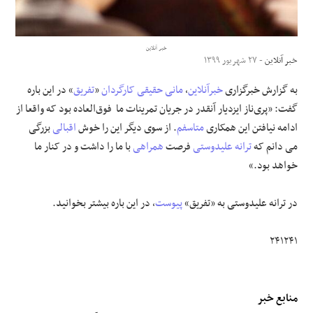
علوم و فن آوری
خبر آنلاین
خبر آنلاین
- ۲۷ شهریور ۱۳۹۹
فرهنگی و هنری
به گزارش خبرگزاری
خبرآنلاین
،
مانی حقیقی
کارگردان
«
تفریق
»‌ در این باره
مقالات
گفت: «پری‌ناز ایزدیار آنقدر در جریان تمرینات ما فوق‌العاده بود که واقعا از
ادامه نیافتن این همکاری
متاسفم
. از سوی دیگر این را خوش
اقبالی
بزرگی
می دانم که
ترانه علیدوستی
فرصت
همراهی
با ما را داشت و در کنار ما
خواهد بود.»
در ترانه علیدوستی به «تفریق»
پیوست
، در این باره بیشتر بخوانید.
۲۴۱۲۴۱
منابع خبر