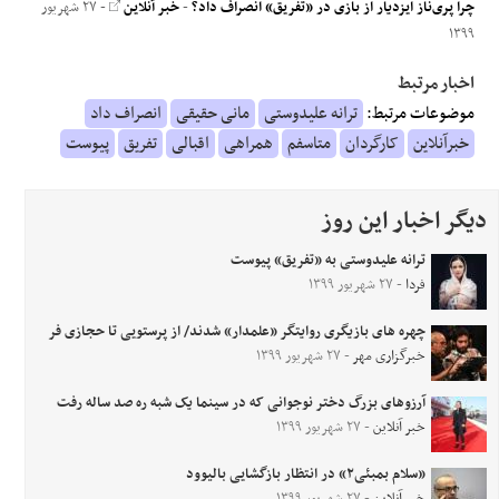
چرا پری‌ناز ایزدیار از بازی در «تفریق» انصراف داد؟
-
خبر آنلاین
- ۲۷ شهریور
۱۳۹۹
اخبار مرتبط
موضوعات مرتبط:
ترانه علیدوستی
مانی حقیقی
انصراف داد
خبرآنلاین
کارگردان
متاسفم
همراهی
اقبالی
تفریق
پیوست
دیگر اخبار این روز
ترانه علیدوستی به «تفریق» پیوست
فردا
- ۲۷ شهریور ۱۳۹۹
چهره های بازیگری روایتگر «علمدار» شدند/ از پرستویی تا حجازی فر
خبرگزاری مهر
- ۲۷ شهریور ۱۳۹۹
آرزوهای بزرگ دختر نوجوانی که در سینما یک شبه ره صد ساله رفت
خبر آنلاین
- ۲۷ شهریور ۱۳۹۹
«سلام بمبئی۲» در انتظار بازگشایی بالیوود