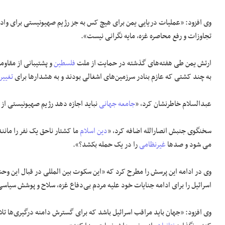
وی افزود: «عملیات دریایی یمن برای هیچ کس به جز رژیم صهیونیستی برای وادا
تجاوزات و رفع محاصره غزه، مایه نگرانی نیست».
ارتش یمن طی هفته‌های گذشته در حمایت از ملت
فلسطین
و پشتیبانی از مقاوم
به چند کشتی که عازم بنادر سرزمین‌های اشغالی بودند و به هشدارها برای
تغییر
عبدالسلام خاطرنشان کرد، «
جامعه جهانی
نباید اجازه دهد رژیم صهیونیستی از ه
سخنگوی جنبش انصارالله اضافه کرد، «
دین اسلام
ما کشتار ناحق یک نفر را مان
می شود و صدها
غیرنظامی
را در یک حمله بکشد؟».
وی در ادامه این پرسش را مطرح کرد که «این سکوت بین المللی در قبال این وحش
اسرائیل را برای ادامه جنایات خود علیه مردم بی‌دفاع غزه، سلاح و پوشش سیاس
وی افزود: «جهان باید مراقب اسرائیل باشد که برای گسترش دامنه درگیری‌ها تلا