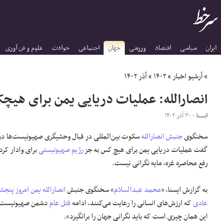
ایران
سیاسی
اقتصاد
ورزشی
جهان
اجتماعی
حوادث
علوم و فن آوری
»
آرشیو اخبار
»
۱۴۰۲
»
آذر ۱۴۰۲
انصارالله: عملیات دریایی یمن برای هی
ایسنا
- ۳۰ آذر ۱۴۰۲
سخنگوی
جنبش انصارالله
سکوت بین‌المللی در قبال وحشیگری صهیونیست‌ها د
گفت عملیات دریایی یمن برای هیچ کس به جز
رژیم صهیونیستی
برای وادار کرد
رفع محاصره غزه، مایه نگرانی نیست.
به گزارش ایسنا، «
محمد عبدالسلام
» سخنگوی جنبش
انصارالله یمن
امروز پنجش
عادی
که ارزش‌های انسانی را رعایت می‌کنند، ادامه
قتل عام
دشمن صهیونیست در 
این همان چیزی است که باید نگرانی جهان را برانگیزد».