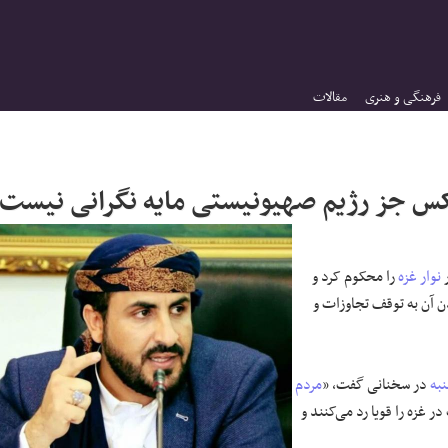
فرهنگی و هنری
مقالات
چکس جز رژیم صهیونیستی مایه نگرانی نیست
ر
نوار غزه
را محکوم کرد و
ن آن به توقف تجاوزات و
نبه
در سخنانی گفت، «
مردم
غزه را قویا رد می‌کنند و