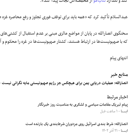
کند و نگذارد
نتانیاهو
از مخمصه‌اش نجات پیدا کند».
عبدالسلام تأکید کرد که «همه باید برای توقف فوری تجاوز و رفع محاصره غزه ص
سخنگوی انصارالله در پایان از مواضع مالزی مبنی بر عدم استقبال از کشتی‌ها
که با صهیونیست‌ها در ارتباط هستند، کشتار صهیونیست‌ها در غزه را محکوم و آن
انتهای پیام
منابع خبر
انصارالله: عملیات دریایی یمن برای هیچکس جز رژیم صهیونیستی مایه نگرانی نیست
-
اخبار مرتبط
پیام تبریک مقامات سیاسی و لشکری به مناسبت روز خبرنگار
ایسنا
- ۱ ساعت قبل
انصارالله: شرط بندی اسرائیل روی مزدوران شرط‌بندی یک بازنده است
ایسنا
- ۲۱ آذر ۱۴۰۲