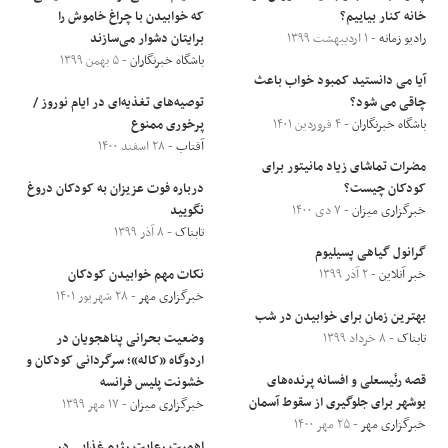
خانه کنار بیاییم؟
که خوابیدن با چراغ خاموش را
رادیو زمانه
- ۱ اردیبهشت ۱۳۹۹
برایتان دشوار می‌سازند
باشگاه خبرنگاران
- ۵ بهمن ۱۳۹۹
آیا می دانستید کمبود خواب باعث
چاقی می شود؟
توصیه‌های تغذیه‌ای در ایام نوروز /
باشگاه خبرنگاران
- ۴ فروردین ۱۴۰۱
پرخوری ممنوع
آفتاب
- ۲۸ اسفند ۱۴۰۰
مضرات تماشای زیاد مانیتور برای
کودکان چیست؟
درباره فوت عزیزان به کودکان دروغ
خبرگزاری میزان
- ۷ دی ۱۴۰۰
نگویید
تابناک
- ۸ آذر ۱۳۹۹
گرانول گیاهی پسیلیوم
خبر آنلاین
- ۲ آذر ۱۳۹۹
نکات مهم خوابیدن کودکان
خبرگزاری مهر
- ۲۸ شهریور ۱۴۰۱
بهترین زمان برای خوابیدن در شب
تابناک
- ۸ خرداد ۱۳۹۹
وضعیت بحرانی پناهجویان در
اردوگاه «کاله»؛ سرگردانی کودکان و
قصه رئیسعلی و افسانه پرنده‌های
خشونت پلیس فرانسه
بوشهر برای جلوگیری از سقوط آسمان
خبرگزاری میزان
- ۱۷ مهر ۱۳۹۹
خبرگزاری مهر
- ۲۵ مهر ۱۴۰۰
اهمیت رعایت رژیم غذایی در