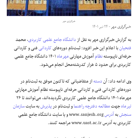
علوم و فن آوری
خبرگزاری مهر
خبرگزاری مهر
- ۲۴ تیر ۱۴۰۱
فرهنگی و هنری
به گزارش خبرگزاری مهر به نقل از
دانشگاه جامع علمی کاربردی
، محمد
مقالات
فتحیان
با اعلام این خبر افزود: ثبت‌نام دوره‌های
کاردانی
فنی و کاردانی
حرفه‌ای ناپیوسته
نظام
آموزش مهارتی
مهرماه
۱۴۰۱ دانشگاه جامع علمی
کاربردی برای حدود ۵ هزار کدرشته‌محل انجام می‌شود.
وی ادامه داد: آن
دسته
از متقاضیانی که تاکنون موفق به ثبت‌نام در
دوره‌های کاردانی فنی و کاردانی حرفه‌ای ناپیوسته نظام آموزش مهارتی
مهرماه ۱۴۰۱ دانشگاه جامع علمی کاربردی نگردیده‌اند، می‌توانند تا ۲۶
تیرماه
جهت
مطالعه
دفترچه
راهنما
و ثبت‌نام در
پذیرش
به سایت
سازمان
سنجش
به
آدرس
www.sanjesh.org و یا سایت دانشگاه جامع علمی
کاربردی به آدرس www.uast.ac.ir مراجعه کنند.