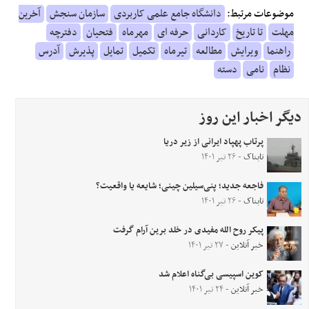
موضوعات مرتبط:
دانشگاه جامع علمی کاربردی
سازمان سنجش
آخرین
مهلت
تا تاریخ
کاردانی
حرفه ای
مهرماه
فتحیان
دفترچه
راهنما
ویرایش
مطالعه
تیرماه
تکمیل
تمایل
پذیرش
آدرس
نظام
نامی
دسته
دیگر اخبار این روز
پرتاب پهپاد ایرانی از زیر دریا
تابناک
- ۲۶ تیر ۱۴۰۱
فاجعه جدید؛ پنی‌سیلین چینی؛ شایعه یا واقعیت؟
تابناک
- ۲۶ تیر ۱۴۰۱
پیکر روح الله مفیدی در خلد برین آرام‌ گرفت
خبر آنلاین
- ۲۷ تیر ۱۴۰۱
کوین اسپیسی بی‌گناه اعلام شد
خبر آنلاین
- ۲۴ تیر ۱۴۰۱