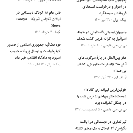
پنجمین شب اعتراضات؛ تیراندازی
باشگاه خبرنگاران
- ۳ خرداد ۱۴۰۱
در اهواز و درخواست استعفای
قتل عام ۱۸ کودک دبستانی در
فرماندار سوسنگرد
ایالات تکزاس-آمریکا - Gooya
پیک ایران
- ۲۹ تیر ۱۴۰۰
News
ماموران امنیتی فلسطینی در حمله
گویا
- ۴ خرداد ۱۴۰۱
اسرائیل به کرانه غربی کشته شدند
قوه قضائیه جمهوری اسلامی از صدور
بی بی سی فارسی
- ۲۰ خرداد ۱۴۰۰
کیفرخواست و ارسال پرونده حبیب
عفو بین‌الملل در بارۀ سرکوب‌های
اسیود به دادگاه انقلاب خبر داد
آبان ٩٨: «اینترنت خاموش، کشتار
پیک ایران
- ۱۷ آبان ۱۴۰۰
بی صدا»
آر اف آی
- ۲۶ آبان ۱۳۹۹
خونین‌ترین تیراندازی کانادا؛
دوست‌دختر مهاجم از ترس شب را
در جنگل گذرانده بود
بی بی سی فارسی
- ۵ اردیبهشت ۱۳۹۹
تیراندازی در دبستانی در ایالت
تگزاس/ ۱۴ کودک و یک معلم کشته