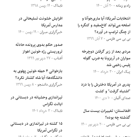
رادیو زمانه
- ۲۰ آبان ۱۴۰۰
تابناک
- ۱۴ بهمن ۱۳۹۸
انتخابات آمریکا؛ آیا ماری‌جوآنا و
افزایش خشونت تسلیحاتی در
اسلحه می‌تواند کاخ‌سفید و کنگره را
مدارس آمریکا
از چنگ ترامپ در آورد؟
خبرگزاری میزان
- ۱۹ بهمن ۱۴۰۰
بی بی سی فارسی
- ۷ آبان ۱۳۹۹
صدور حکم بدوی پرونده حادثه
مردی بعد از زیر گرفتن دوچرخه
تروریستی رژه خونین اهواز
سواران در آریزونا به ضرب گلوله
آفتاب
- ۲۷ شهریور ۱۳۹۹
پلیس زخمی شد
بازخوانی ۴ حمله خونین پهلوی به
پیک ایران
- ۳۰ خرداد ۱۴۰۰
دانشگاه­‌ها؛ آیا شاه کشتار نکرد؟
پدری در آمریکا دخترش را با دزد
خبرگزاری دانشجو
- ۸ بهمن ۱۳۹۹
"اشتباه گرفت" و کشت
تیراندازی وحشیانه در دبستانی در
صدای آلمان
- ۱۰ دی ۱۴۰۰
ایالت تگزاس
افغانستان: تغییرات بیست سال
تابناک
- ۳ خرداد ۱۴۰۱
گذشته چه بوده؟
۱۵ کشته در تیراندازی در دبستانی
بی بی سی فارسی
- ۲۰ شهریور ۱۴۰۰
در تگزاس آمریکا